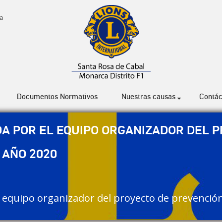
a
Documentos Normativos
Nuestras causas
Contác
A POR EL EQUIPO ORGANIZADOR DEL P
 AÑO 2020
 equipo organizador del proyecto de prevención