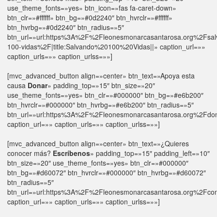
use_theme_fonts=»yes» btn_icon=»fas fa-caret-down»
btn_clr=»#ffffff» btn_bg=»#0d2240″ btn_hvrclr=»#ffffff»
btn_hvrbg=»#0d2240″ btn_radius=»5″
btn_url=»url:https%3A%2F%2Fleonesmonarcasantarosa.org%2Fsal
100-vidas%2F|title:Salvando%20100%20Vidas||» caption_url=»»
caption_urls=»» caption_urlss=»»]
[mvc_advanced_button align=»center» btn_text=»Apoya esta
causa
Donar
» padding_top=»15″ btn_size=»20″
use_theme_fonts=»yes» btn_clr=»#000000″ btn_bg=»#e6b200″
btn_hvrclr=»#000000″ btn_hvrbg=»#e6b200″ btn_radius=»5″
btn_url=»url:https%3A%2F%2Fleonesmonarcasantarosa.org%2Fdona
caption_url=»» caption_urls=»» caption_urlss=»»]
[mvc_advanced_button align=»center» btn_text=»¿Quieres
conocer más?
Escríbenos
» padding_top=»15″ padding_left=»10″
btn_size=»20″ use_theme_fonts=»yes» btn_clr=»#000000″
btn_bg=»#d60072″ btn_hvrclr=»#000000″ btn_hvrbg=»#d60072″
btn_radius=»5″
btn_url=»url:https%3A%2F%2Fleonesmonarcasantarosa.org%2Fcon
caption_url=»» caption_urls=»» caption_urlss=»»]