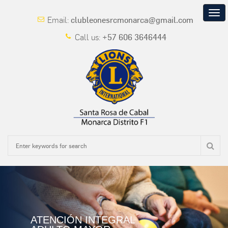
Tog
Email:
clubleonesrcmonarca@gmail.com
navi
Call us:
+57 606 3646444
ATENCIÓN INTEGRAL