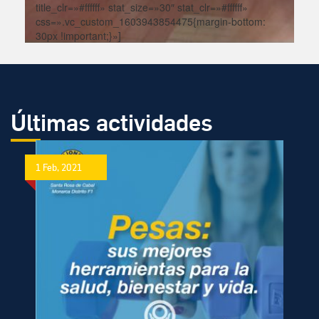
title_clr=»#ffffff» stat_size=»30″ stat_clr=»#ffffff»
css=».vc_custom_1603943854475{margin-bottom:
30px !important;}»]
Últimas actividades
1 Feb, 2021