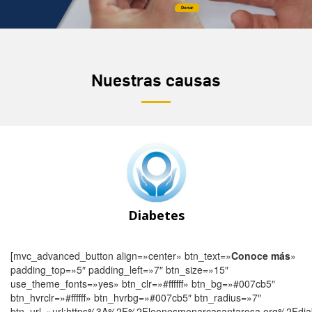
Donar
Nuestras causas
Diabetes
[mvc_advanced_button align=»center» btn_text=»
Conoce más
»
padding_top=»5″ padding_left=»7″ btn_size=»15″
use_theme_fonts=»yes» btn_clr=»#ffffff» btn_bg=»#007cb5″
btn_hvrclr=»#ffffff» btn_hvrbg=»#007cb5″ btn_radius=»7″
btn_url=»url:https%3A%2F%2Fleonesmonarcasantarosa.org%2Fdiabe