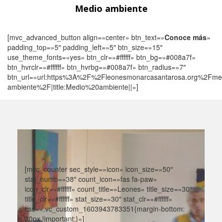
Medio ambiente
[mvc_advanced_button align=»center» btn_text=»
Conoce más
»
padding_top=»5″ padding_left=»5″ btn_size=»15″
use_theme_fonts=»yes» btn_clr=»#ffffff» btn_bg=»#008a7f»
btn_hvrclr=»#ffffff» btn_hvrbg=»#008a7f» btn_radius=»7″
btn_url=»url:https%3A%2F%2Fleonesmonarcasantarosa.org%2Fme
ambiente%2F|title:Medio%20ambiente||»]
[mvc_counter sec_style=»icon» icon_size=»50″
stat_numb=»38″ count_icon=»fas fa-paw»
icon_clr=»#ffffff» count_title=»Leones» title_size=»30″
title_clr=»#ffffff» stat_size=»30″ stat_clr=»#ffffff»
css=».vc_custom_1603943783351{margin-bottom:
30px !important;}»]