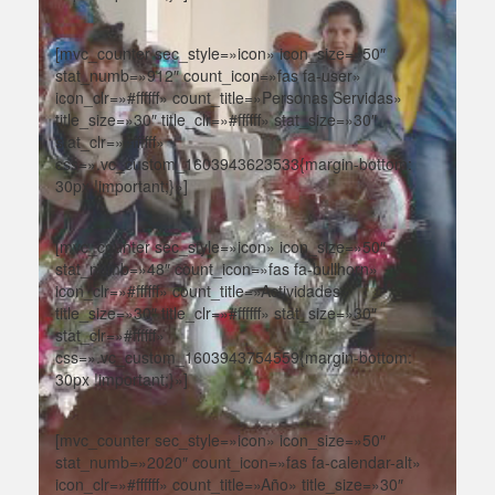
[mvc_counter sec_style=»icon» icon_size=»50″
stat_numb=»912″ count_icon=»fas fa-user»
icon_clr=»#ffffff» count_title=»Personas Servidas»
title_size=»30″ title_clr=»#ffffff» stat_size=»30″
stat_clr=»#ffffff»
css=».vc_custom_1603943623533{margin-bottom:
30px !important;}»]
[mvc_counter sec_style=»icon» icon_size=»50″
stat_numb=»48″ count_icon=»fas fa-bullhorn»
icon_clr=»#ffffff» count_title=»Actividades»
title_size=»30″ title_clr=»#ffffff» stat_size=»30″
stat_clr=»#ffffff»
css=».vc_custom_1603943754559{margin-bottom:
30px !important;}»]
[mvc_counter sec_style=»icon» icon_size=»50″
stat_numb=»2020″ count_icon=»fas fa-calendar-alt»
icon_clr=»#ffffff» count_title=»Año» title_size=»30″