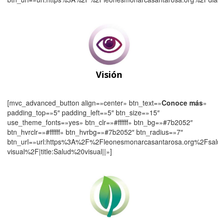
Visión
[mvc_advanced_button align=»center» btn_text=»
Conoce más
»
padding_top=»5″ padding_left=»5″ btn_size=»15″
use_theme_fonts=»yes» btn_clr=»#ffffff» btn_bg=»#7b2052″
btn_hvrclr=»#ffffff» btn_hvrbg=»#7b2052″ btn_radius=»7″
btn_url=»url:https%3A%2F%2Fleonesmonarcasantarosa.org%2Fsal
visual%2F|title:Salud%20visual||»]