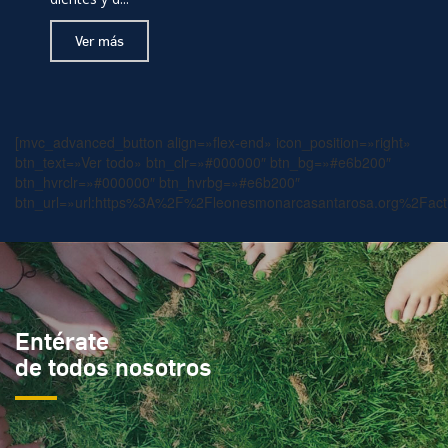
Ver más
[mvc_advanced_button align=»flex-end» icon_position=»right»
btn_text=»Ver todo» btn_clr=»#000000″ btn_bg=»#e6b200″
btn_hvrclr=»#000000″ btn_hvrbg=»#e6b200″
btn_url=»url:https%3A%2F%2Fleonesmonarcasantarosa.org%2Factivi
Entérate
de todos nosotros