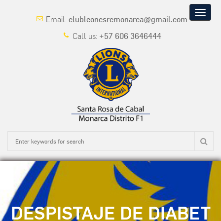
Toggle
Email:
clubleonesrcmonarca@gmail.com
naviga
Call us:
+57 606 3646444
DESPISTAJE DE DIABET