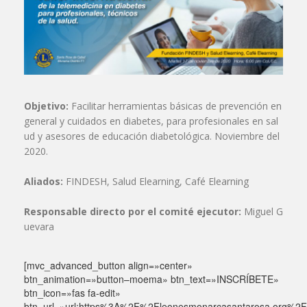
Objetivo:
Facilitar herramientas básicas de prevención en
general y cuidados en diabetes, para profesionales en sal
ud y asesores de educación diabetológica. Noviembre del
2020.
Aliados:
FINDESH, Salud Elearning, Café Elearning
Responsable directo por el comité ejecutor:
Miguel G
uevara
[mvc_advanced_button align=»center»
btn_animation=»button–moema» btn_text=»INSCRÍBETE»
btn_icon=»fas fa-edit»
btn_url=»url:https%3A%2F%2Fleonesmonarcasantarosa.org%2F