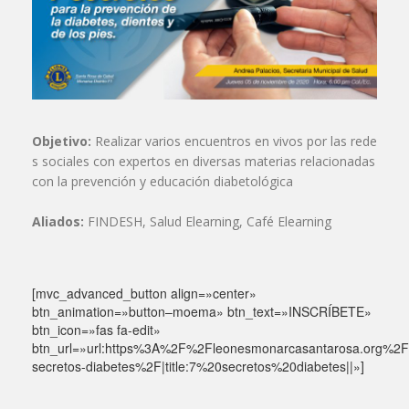
Objetivo:
Realizar varios encuentros en vivos por las rede
s sociales con expertos en diversas materias relacionadas
con la prevención y educación diabetológica
Aliados:
FINDESH, Salud Elearning, Café Elearning
[mvc_advanced_button align=»center»
btn_animation=»button–moema» btn_text=»INSCRÍBETE»
btn_icon=»fas fa-edit»
btn_url=»url:https%3A%2F%2Fleonesmonarcasantarosa.org%2F
secretos-diabetes%2F|title:7%20secretos%20diabetes||»]